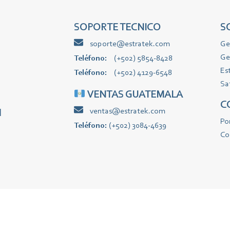
SOPORTE TECNICO
S
soporte@estratek.com
Ge
Ge
Teléfono:
(+502) 5854-8428
Es
Teléfono:
(+502) 4129-6548
Sa
VENTAS GUATEMALA
C
ventas@estratek.com
l
Po
Teléfono:
(+502) 3084-4639
Co