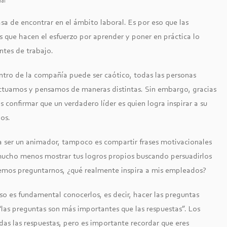
nal
sa de encontrar en el ámbito laboral. Es por eso que las
 que hacen el esfuerzo por aprender y poner en práctica lo
ntes de trabajo.
tro de la compañía puede ser caótico, todas las personas
actuamos y pensamos de maneras distintas. Sin embargo, gracias
 confirmar que un verdadero líder es quien logra inspirar a su
os.
ica ser un animador, tampoco es compartir frases motivacionales
mucho menos mostrar tus logros propios buscando persuadirlos
demos preguntarnos, ¿qué realmente inspira a mis empleados?
o es fundamental conocerlos, es decir, hacer las preguntas
“las preguntas son más importantes que las respuestas”. Los
as las respuestas, pero es importante recordar que eres