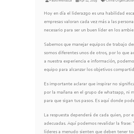
Pablo Mendoza
Apr 12, 2019
Clima Organizacio
Hoy en día el liderazgo es una habilidad esca
empresas valoran cada vez más a las personas
necesario para ser un buen líder en los ambie
Sabemos que manejar equipos de trabajo den
somos diferentes unos de otros, por lo que 
a nuestra experiencia e información, podemos
equipo para alcanzar los objetivos compartid
Es importante aclarar que inspirar no signif
por la mañana en el grupo de whatsapp, ni 
para que sigan tus pasos. Es aquí donde po
La respuesta dependerá de cada quien, por es
adecuadas. Aquí podemos revalidar la frase: 
líderes a menudo sienten que deben tener tod