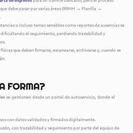
arta de ingresos
para un trámite bancario, pero el proceso
orque debe pasar por varias áreas (RRHH → Planilla →
.
stancias o incluso temas sensibles como reportes de ausencias se
 dificultando el seguimiento, perdiendo trazabilidad y
os.
físicas que deben firmarse, escanearse, archivarse y, cuando se
án.
TRA FORMA?
des
se gestionen desde un portal de autoservicio, donde el
sos con datos validados y firmados digitalmente.
buzón, con trazabilidad y seguimiento por parte del equipo de