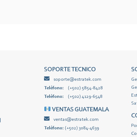
SOPORTE TECNICO
S
soporte@estratek.com
Ge
Ge
Teléfono:
(+502) 5854-8428
Es
Teléfono:
(+502) 4129-6548
Sa
VENTAS GUATEMALA
C
ventas@estratek.com
l
Po
Teléfono:
(+502) 3084-4639
Co